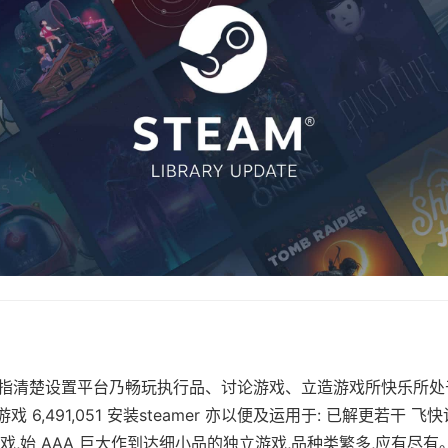
语管家指清楚设置平台乃畅玩执行品、讨论游戏、立造游戏所快乐所处
正在游戏 6,491,051 安装steamer 亦以便及运用于: 已解更若干
 款游戏,始 AAA 巨大作到达细小品的独立游戏,品种类繁多,应有尽