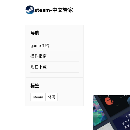
steam-中文管家
导航
game介绍
操作指南
现在下载
标签
steam
休闲