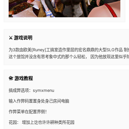
⚔️ 游戏说明
为3款由欧美[Runey]工搞室造作里层的宏名鼎鼎的大型SLG
这个旅馆并没含有思考象中式的那个么轻松， 因为他放现这里似乎
📇 游戏教程
搞成弊选项：symxmenu
输入作弊码置置身处身己房间电脑
作弊菜单在配置界侧！
花园： 增加上讫也许许耕种类所花园