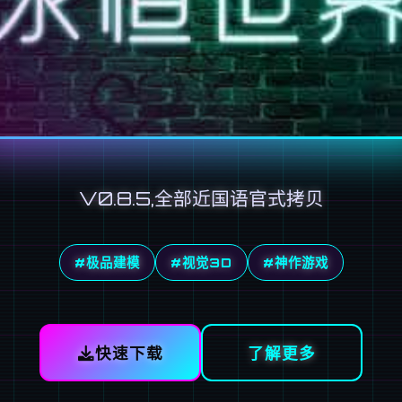
V0.8.5,全部近国语官式拷贝
#极品建模
#视觉3D
#神作游戏
快速下载
了解更多