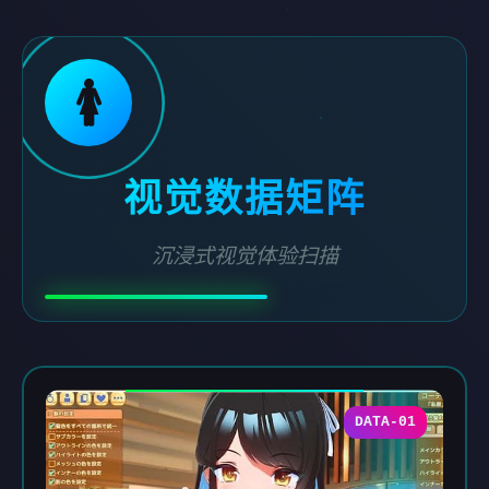
🚺
视觉数据矩阵
沉浸式视觉体验扫描
DATA-01