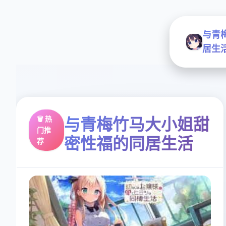
与青
居生
🗑️ 热
与青梅竹马大小姐甜
门推
密性福的同居生活
荐