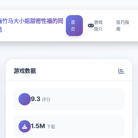
梅竹马大小姐甜密性福的同
首
游戏
技巧指
页
简介
南
活
游戏数据
9.3
评分
1.5M
下载